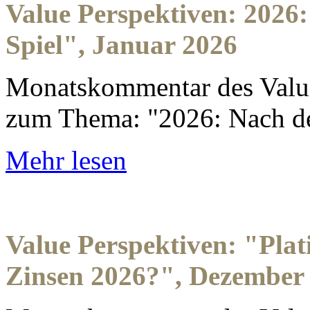
Value Perspektiven: 2026:
Spiel", Januar 2026
Monatskommentar des Value
zum Thema: "2026: Nach dem
Mehr lesen
Value Perspektiven: "Pla
Zinsen 2026?", Dezember