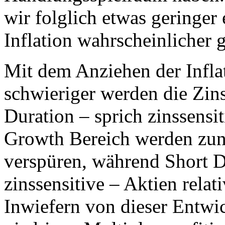
wir folglich etwas geringer
Inflation wahrscheinlicher 
Mit dem Anziehen der Inflat
schwieriger werden die Zins
Duration – sprich zinssensi
Growth Bereich werden z
verspüren, während Short D
zinssensitive – Aktien relati
Inwiefern von dieser Entwi