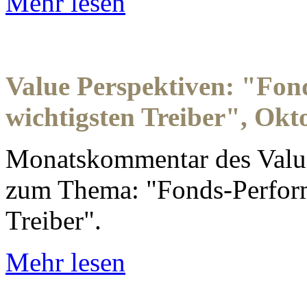
Mehr lesen
Value Perspektiven: "Fo
wichtigsten Treiber", Okt
Monatskommentar des Value
zum Thema: "Fonds-Perfor
Treiber".
Mehr lesen