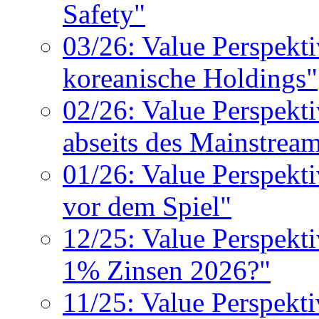
Safety"
03/26: Value Perspek
koreanische Holdings"
02/26: Value Perspekti
abseits des Mainstrea
01/26: Value Perspekti
vor dem Spiel"
12/25: Value Perspekt
1% Zinsen 2026?"
11/25: Value Perspekt