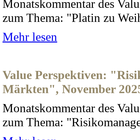
Monatskommentar des Value
zum Thema: "Platin zu Wei
Mehr lesen
Value Perspektiven: "Ris
Märkten", November 202
Monatskommentar des Value
zum Thema: "Risikomanagem