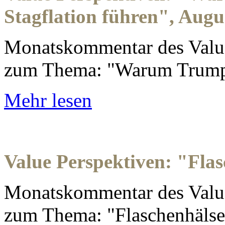
Stagflation führen", Augu
Monatskommentar des Value
zum Thema: "Warum Trumps 
Mehr lesen
Value Perspektiven: "Flas
Monatskommentar des Value
zum Thema: "Flaschenhälse