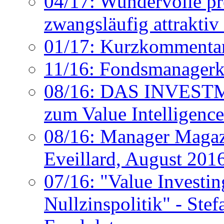
04/17: Wundervolle pr
zwangsläufig attraktiv 
01/17: Kurzkommentar
11/16: Fondsmanager
08/16: DAS INVESTM
zum Value Intelligen
08/16: Manager Magazi
Eveillard, August 201
07/16: "Value Investin
Nullzinspolitik" - Ste