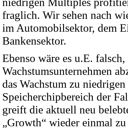
niedrigen Multiples profitie
fraglich. Wir sehen nach wi
im Automobilsektor, dem E
Bankensektor.
Ebenso wäre es u.E. falsch,
Wachstumsunternehmen abz
das Wachstum zu niedrigen P
Speicherchipbereich der Fal
greift die aktuell neu beleb
„Growth“ wieder einmal zu k