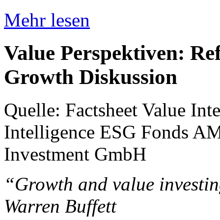
Mehr lesen
Value Perspektiven: Ref
Growth Diskussion
Quelle: Factsheet Value In
Intelligence ESG Fonds A
Investment GmbH
“Growth and value investing
Warren Buffett