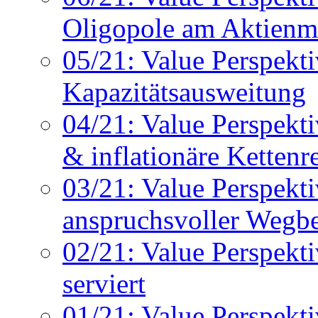
Oligopole am Aktienm
05/21: Value Perspekti
Kapazitätsausweitung
04/21: Value Perspekt
& inflationäre Kettenr
03/21: Value Perspektiv
anspruchsvoller Wegbe
02/21: Value Perspekti
serviert
01/21: Value Perspekti