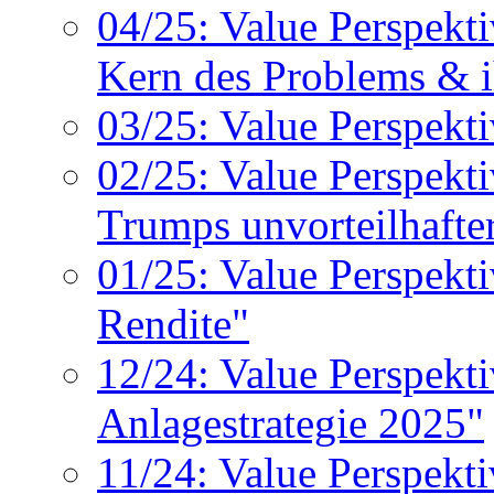
04/25: Value Perspekt
Kern des Problems & i
03/25: Value Perspekti
02/25: Value Perspekt
Trumps unvorteilhafte
01/25: Value Perspekt
Rendite"
12/24: Value Perspekt
Anlagestrategie 2025"
11/24: Value Perspekti