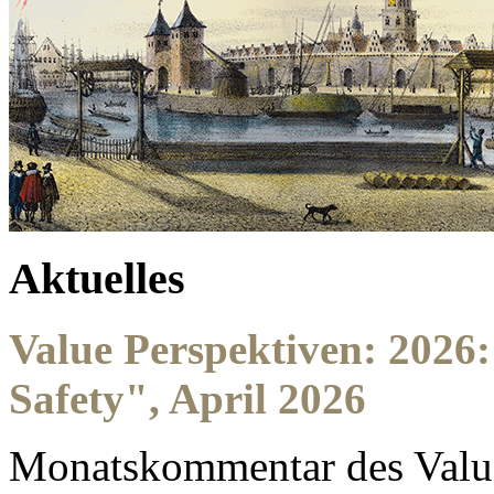
Aktuelles
Value Perspektiven: 2026:
Safety", April 2026
Monatskommentar des Value