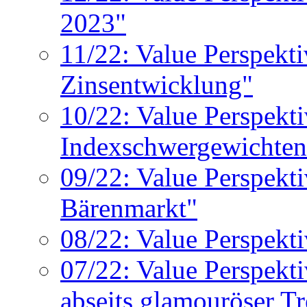
2023"
11/22: Value Perspekti
Zinsentwicklung"
10/22: Value Perspekt
Indexschwergewichten 
09/22: Value Perspekt
Bärenmarkt"
08/22: Value Perspekt
07/22: Value Perspekt
abseits glamouröser T