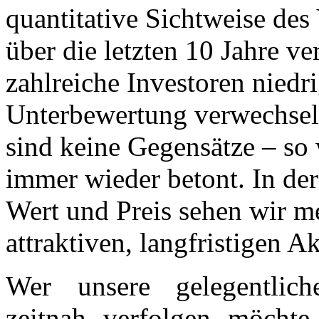
quantitative Sichtweise des
über die letzten 10 Jahre ve
zahlreiche Investoren niedri
Unterbewertung verwechsel
sind keine Gegensätze – so 
immer wieder betont. In de
Wert und Preis sehen wir m
attraktiven, langfristigen A
Wer unsere gelegentlich
zeitnah verfolgen möchte