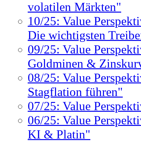
volatilen Märkten"
10/25: Value Perspek
Die wichtigsten Treibe
09/25: Value Perspekt
Goldminen & Zinskurv
08/25: Value Perspekt
Stagflation führen"
07/25: Value Perspekti
06/25: Value Perspekt
KI & Platin"