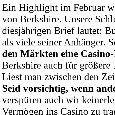
Ein Highlight im Februar wa
von Berkshire. Unsere Schl
diesjährigen Brief lautet: Bu
als viele seiner Anhänger. S
den Märkten eine Casino-
Berkshire auch für größere 
Liest man zwischen den Zeile
Seid vorsichtig, wenn ande
verspüren auch wir keinerle
Vermögen ins Casino zu t