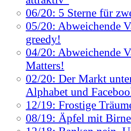
06/20: 5 Sterne für z
05/20: Abweichende Va
greedy!
04/20: Abweichende V
Matters!
02/20: Der Markt unter
Alphabet und Faceboo
12/19: Frostige Träum
08/19: Äpfel mit Birne