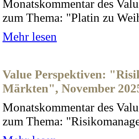
Monatskommentar des Value
zum Thema: "Platin zu Wei
Mehr lesen
Value Perspektiven: "Ris
Märkten", November 202
Monatskommentar des Value
zum Thema: "Risikomanagem