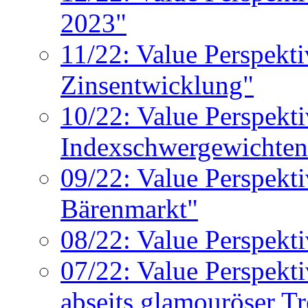
2023"
11/22: Value Perspekti
Zinsentwicklung"
10/22: Value Perspekt
Indexschwergewichten 
09/22: Value Perspekt
Bärenmarkt"
08/22: Value Perspekt
07/22: Value Perspekt
abseits glamouröser T