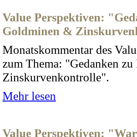
Value Perspektiven: "Ged
Goldminen & Zinskurvenk
Monatskommentar des Value
zum Thema: "Gedanken zu 
Zinskurvenkontrolle".
Mehr lesen
Value Perspektiven: "Wa