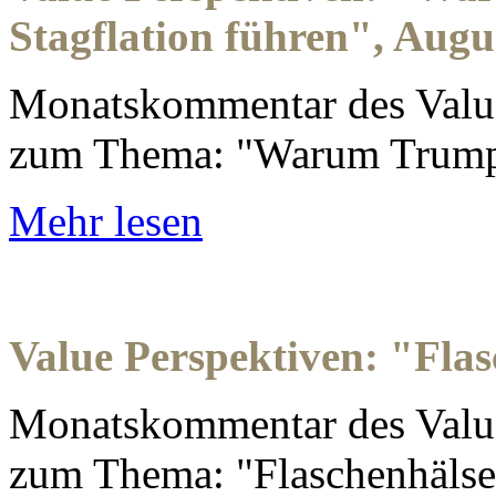
Stagflation führen", Augu
Monatskommentar des Value
zum Thema: "Warum Trumps 
Mehr lesen
Value Perspektiven: "Flas
Monatskommentar des Value
zum Thema: "Flaschenhälse