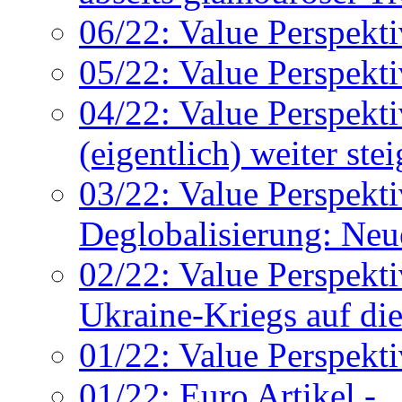
06/22: Value Perspekti
05/22: Value Perspekti
04/22: Value Perspekt
(eigentlich) weiter st
03/22: Value Perspekti
Deglobalisierung: Neu
02/22: Value Perspekt
Ukraine-Kriegs auf die
01/22: Value Perspekti
01/22: Euro Artikel -