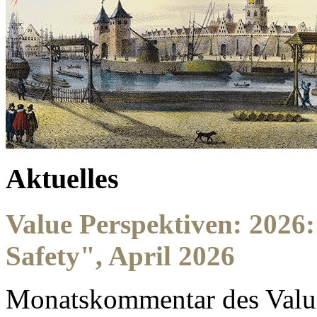
Aktuelles
Value Perspektiven: 2026:
Safety", April 2026
Monatskommentar des Value