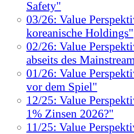
Safety"
03/26: Value Perspek
koreanische Holdings"
02/26: Value Perspekti
abseits des Mainstrea
01/26: Value Perspekti
vor dem Spiel"
12/25: Value Perspekt
1% Zinsen 2026?"
11/25: Value Perspekt