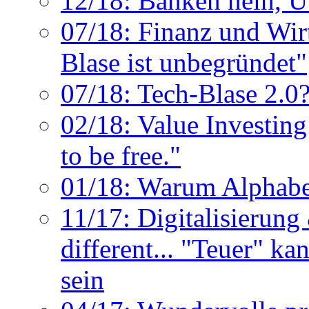
12/18: Banken nein, U
07/18: Finanz und Wirt
Blase ist unbegründet"
07/18: Tech-Blase 2.0
02/18: Value Investin
to be free."
01/18: Warum Alphabet
11/17: Digitalisierung 
different... "Teuer" ka
sein