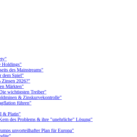
ety"
e Holdings"
seits des Mainstreams"
r dem Spiel"
% Zinsen 2026?"
len Märkten"
ie wichtigsten Treiber"
oldminen & Zinskurvekontrolle"
gflation führen"
I & Platin"
 Kern des Problems & ihre "unehrliche" Lösung"
umps unvorteilhafter Plan für Europa"
ndite"