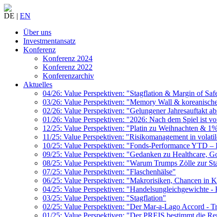
DE |
EN
Über uns
Investmentansatz
Konferenz
Konferenz 2024
Konferenz 2022
Konferenzarchiv
Aktuelles
04/26: Value Perspektiven: "Stagflation & Margin of Saf
03/26: Value Perspektiven: "Memory Wall & koreanisch
02/26: Value Perspektiven: "Gelungener Jahresauftakt ab
01/26: Value Perspektiven: "2026: Nach dem Spiel ist vo
12/25: Value Perspektiven: "Platin zu Weihnachten & 1
11/25: Value Perspektiven: "Risikomanagement in volati
10/25: Value Perspektiven: "Fonds-Performance YTD – D
09/25: Value Perspektiven: "Gedanken zu Healthcare, G
08/25: Value Perspektiven: "Warum Trumps Zölle zur Sta
07/25: Value Perspektiven: "Flaschenhälse"
06/25: Value Perspektiven: "Makrorisiken, Chancen in K
04/25: Value Perspektiven: "Handelsungleichgewichte -
03/25: Value Perspektiven: "Stagflation"
02/25: Value Perspektiven: "Der Mar-a-Lago Accord - Tr
01/25: Value Perspektiven: "Der PREIS bestimmt die Re