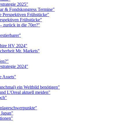
strategie 2025"
inar & Fondskongress Termine"
e Perspektiven Frühstücke"
rspektiven Frühstücke"
– zurück in die 70er?"
estierbarer"
kshire HV 2024"
icherheit Mr. Markets"
fen?"
strategie 2024"
e Assets"
anchmal) ein Weltbild benötigen"
und L'Oreal aktuell meiden"
och"
Anlageschwerpunkte"
 Japan"
tionen"