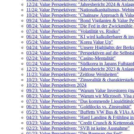
12/24: Value Perspektiven: "Jahresbericht 2024 & Anlage
11/24: Value Perspektiven: "Nationalkapitalismus, Web
10/24: Value Perspektiven: "Chainsaw Approach & Valu
09/24: Value Perspektiven: "Bond Vigilanten & Value Pe
08/24: Value Perspektiven: "Die Fed in der Zwickmühle 
07/24: Value Perspektiven: "Volatilität vs. Risiko"
06/24: Value Perspektiven: "KI wird kalkulierbarer & inv
05/24: Value Perspektiven: "Korea Value Up"
04/24: Value Perspektiven: "Unsere Highlights der Ber
03/24: Value Perspektiven: "Perspektiven auf die Selbsts
02/24: Value Perspektiven: "Casino-Mentalität"
01/24: Value Perspektiven: "Südkorea in Japans Fußstap
12/23: Value Perspektiven: "Jahresbericht 2023 & Anlage
11/23: Value Perspektiven: "Zeitlose Weisheiten"
10/23: Value Perspektiven: "Zinsrealität & charakterstark
10/23: Value Perspektiven 2024
09/23: Value Perspektiven: "Warum Value Investoren (m
08/23: Value Perspektiven: "Warum wir Microsoft, Visa 
07/23: Value Perspektiven: "Das kommende Liquiditätsl
06/23: Value Perspektiven: "Goldilocks vs. Zinsrealität"
05/23: Value Perspektiven: "Buffetts VW Bus & VIAs 
04/23: Value Perspektiven: "Hard Landing & Frühling in
03/23: Value Perspektiven: "Credit Crunch & Kettenreak
02/23: Value Perspektiven: "SVB ist keine Ausnahme"
01/23: Value Perspektiven: "Die Bremsen der Fed"