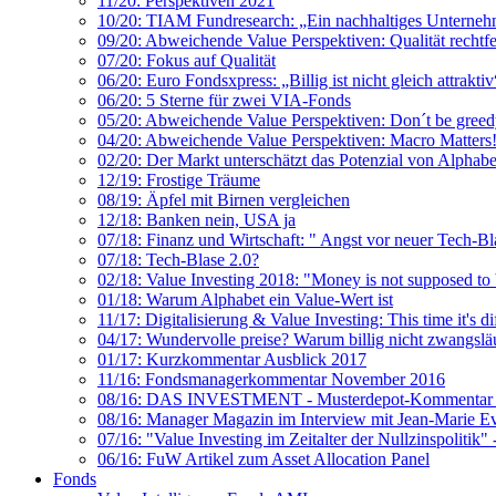
11/20: Perspektiven 2021
10/20: TIAM Fundresearch: „Ein nachhaltiges Unternehme
09/20: Abweichende Value Perspektiven: Qualität rechtfer
07/20: Fokus auf Qualität
06/20: Euro Fondsxpress: „Billig ist nicht gleich attraktiv
06/20: 5 Sterne für zwei VIA-Fonds
05/20: Abweichende Value Perspektiven: Don´t be greed
04/20: Abweichende Value Perspektiven: Macro Matters
02/20: Der Markt unterschätzt das Potenzial von Alphab
12/19: Frostige Träume
08/19: Äpfel mit Birnen vergleichen
12/18: Banken nein, USA ja
07/18: Finanz und Wirtschaft: " Angst vor neuer Tech-Bl
07/18: Tech-Blase 2.0?
02/18: Value Investing 2018: "Money is not supposed to 
01/18: Warum Alphabet ein Value-Wert ist
11/17: Digitalisierung & Value Investing: This time it's d
04/17: Wundervolle preise? Warum billig nicht zwangsläuf
01/17: Kurzkommentar Ausblick 2017
11/16: Fondsmanagerkommentar November 2016
08/16: DAS INVESTMENT - Musterdepot-Kommentar zu
08/16: Manager Magazin im Interview mit Jean-Marie Ev
07/16: "Value Investing im Zeitalter der Nullzinspolitik"
06/16: FuW Artikel zum Asset Allocation Panel
Fonds