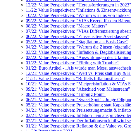
12/22: Value Perspektiven: "Herausforderungen in 2023
11/22: Value Perspektiven: "Inflations & Zinsentwicklun
10/22: Value Perspektiven: "Warum wir uns von Indexsc
09/22: Value Perspektiven: "VIAs Rezept für den Bären
08/22: Value Perspektiven: "Macro Matters"
07/22: Value Perspektiven: "VIAs Differenzierung absei
06/22: Value Perspektiven: "Zinssensitive Assetklassen"
05/22: Value Perspektiven: "Stagflation als Basis Case"
04/22: Value Perspektiven: "Warum die Zinsen (eigentlic
03/22: Value Perspektiven: "Inflation & Deglobalisieru
02/22: Value Perspektiven: "Auswirkungen des Ukraine-K
01/22: Value Perspektiven: "Flirting with Trouble"
01/22: Euro Artikel - „Als würde man Messi auswechsel
12/21: Value Perspektiven: "Wert vs. Preis statt Buy & 
11/21: Value Perspektiven: "Buffetts Inflationsthesen"
10/21: Value Perspektiven: "Mietpreisinflation & VIAs S
09/21: Value Perspektiven: "Abschied vom Mainstream"
08/21: Value Perspektiven: "Tipping Point"
06/21: Value Perspektiven: "Sweet Spot" - Junge Oligo
05/21: Value Perspektiven: Preiserhöhung statt Kapazitä
04/21: Value Perspektiven: Preissetzungsmacht & inflati
03/21: Value Perspektiven: Inflation - ein anspruchsvolle
02/21: Value Perspektiven: Der Inflationscocktail wird se
01/21: Value Perspektiven: Reflation & die Value vs. G