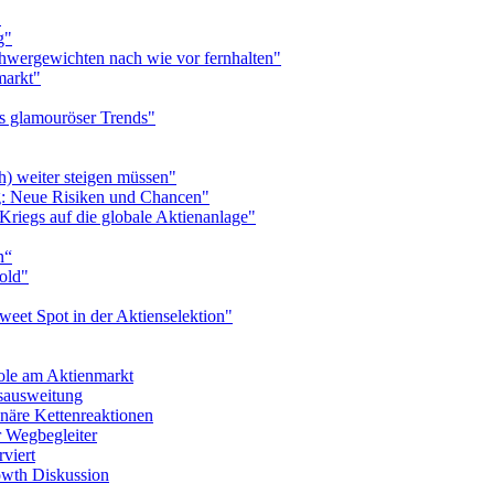
"
g"
hwergewichten nach wie vor fernhalten"
markt"
ts glamouröser Trends"
h) weiter steigen müssen"
ng: Neue Risiken und Chancen"
riegs auf die globale Aktienanlage"
n“
Hold"
weet Spot in der Aktienselektion"
pole am Aktienmarkt
tsausweitung
onäre Kettenreaktionen
r Wegbegleiter
rviert
rowth Diskussion