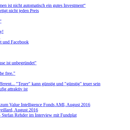
n ist nicht automatisch ein gutes Investment“
tigt nicht jeden Preis
“
y!
!
et und Facebook
ase ist unbegründet"
be free."
ifferent... "Teuer" kann günstig und "günstig" teuer sein
ig attraktiv ist
m Value Intelligence Fonds AMI, August 2016
eillard, August 2016
 - Stefan Rehder im Interview mit Fundplat