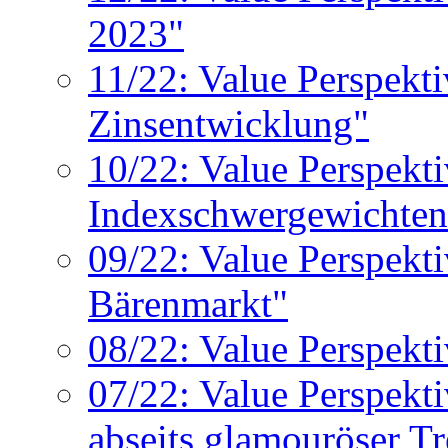
2023"
11/22: Value Perspekti
Zinsentwicklung"
10/22: Value Perspekt
Indexschwergewichten 
09/22: Value Perspekt
Bärenmarkt"
08/22: Value Perspekt
07/22: Value Perspekt
abseits glamouröser T