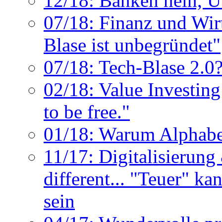
12/18: Banken nein, U
07/18: Finanz und Wirt
Blase ist unbegründet"
07/18: Tech-Blase 2.0
02/18: Value Investin
to be free."
01/18: Warum Alphabet
11/17: Digitalisierung 
different... "Teuer" ka
sein