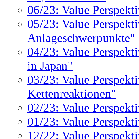
06/23: Value Perspekti
05/23: Value Perspekt
Anlageschwerpunkte"
04/23: Value Perspekt
in Japan"
03/23: Value Perspekt
Kettenreaktionen"
02/23: Value Perspekt
01/23: Value Perspekt
12/22: Value Perspekt