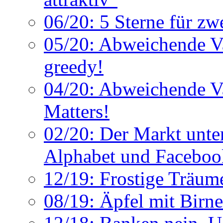
06/20: 5 Sterne für z
05/20: Abweichende Va
greedy!
04/20: Abweichende V
Matters!
02/20: Der Markt unter
Alphabet und Faceboo
12/19: Frostige Träum
08/19: Äpfel mit Birne