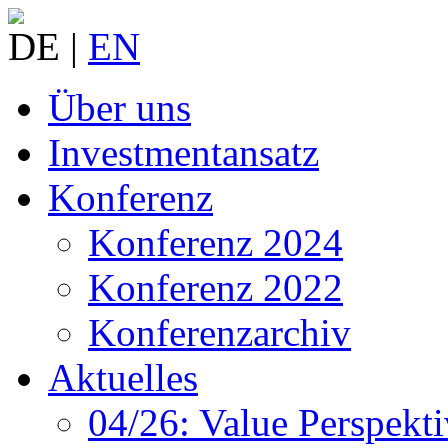
DE |
EN
Über uns
Investmentansatz
Konferenz
Konferenz 2024
Konferenz 2022
Konferenzarchiv
Aktuelles
04/26: Value Perspekti