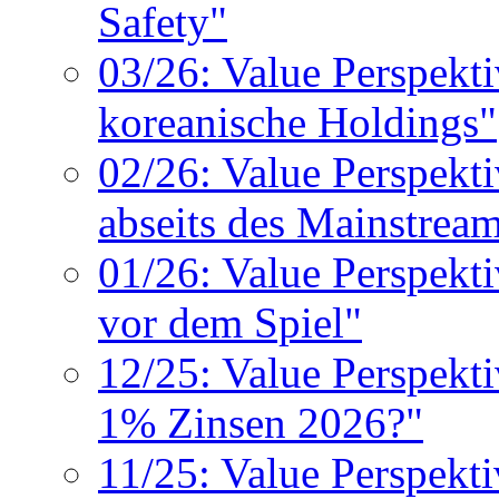
Safety"
03/26: Value Perspek
koreanische Holdings"
02/26: Value Perspekti
abseits des Mainstrea
01/26: Value Perspekti
vor dem Spiel"
12/25: Value Perspekt
1% Zinsen 2026?"
11/25: Value Perspekt